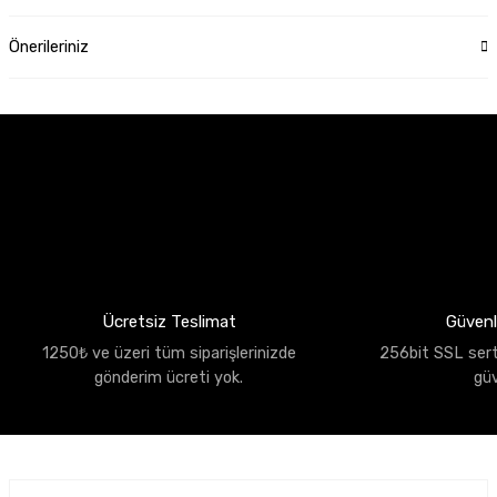
Önerileriniz
Ücretsiz Teslimat
Güvenli
1250₺ ve üzeri tüm siparişlerinizde
256bit SSL sertif
gönderim ücreti yok.
gü