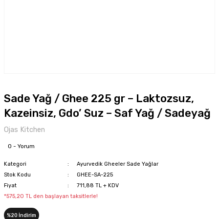
Sade Yağ / Ghee 225 gr – Laktozsuz,
Kazeinsiz, Gdo’ Suz – Saf Yağ / Sadeyağ
Ojas Kitchen
0 - Yorum
Kategori
Ayurvedik Gheeler Sade Yağlar
Stok Kodu
GHEE-SA-225
Fiyat
711,88 TL + KDV
*575,20 TL den başlayan taksitlerle!
%20 İndirim